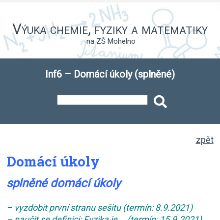
Výuka chemie, fyziky a matematiky
na ZŠ Mohelno
Inf6 – Domácí úkoly (splněné)
zpět
Domácí úkoly
splněné domácí úkoly
– vyzdobit první stranu sešitu (termín: 8.9.2021)
– naučit se definici: Fyzika je … (termín: 15.9.2021)