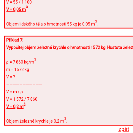
V = 55 / 1 100
3
V = 0,05 m
3
Objem lidského těla o hmotnosti 55 kg je 0,05 m
.
Příklad 7:
Vypočítej objem železné krychle o hmotnosti 1572 kg. Hustota žele
3
ρ = 7 860 kg/m
m = 1572 kg
V = ?
———————————
V = m / ρ
V = 1 572 / 7 860
3
V = 0,2 m
3
Objem železné krychle je 0,2 m
.
zpět