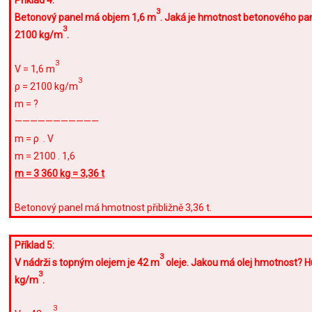
Příklad 4:
3
Betonový panel má objem 1,6 m
. Jaká je hmotnost betonového pa
3
2100 kg/m
.
3
V = 1,6 m
3
ρ = 2100 kg/m
m = ?
———————————
m = ρ . V
m = 2100 . 1,6
m = 3 360 kg = 3,36 t
Betonový panel má hmotnost přibližně 3,36 t.
Příklad 5:
3
V nádrži s topným olejem je 42 m
oleje. Jakou má olej hmotnost? Hu
3
kg/m
.
3