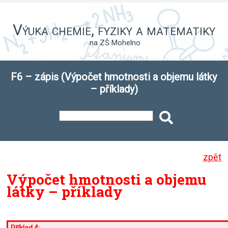
Výuka chemie, fyziky a matematiky
na ZŠ Mohelno
F6 – zápis (Výpočet hmotnosti a objemu látky
– příklady)
zpět
Výpočet hmotnosti a objemu
látky – příklady