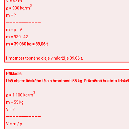
V = 42 m
3
ρ = 930 kg/m
m = ?
———————————
m = ρ . V
m = 930 . 42
m = 39 060 kg = 39,06 t
Hmotnost topného oleje v nádrži je 39,06 t.
Příklad 6:
Urči objem lidského těla o hmotnosti 55 kg. Průměrná hustota lidské
3
ρ = 1 100 kg/m
m = 55 kg
V = ?
———————————
V = m / ρ