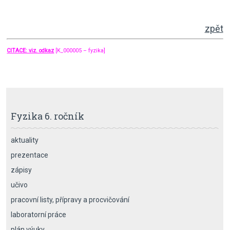
zpět
CITACE: viz. odkaz
[K_000005 – fyzika]
Fyzika 6. ročník
aktuality
prezentace
zápisy
učivo
pracovní listy, přípravy a procvičování
laboratorní práce
plán výuky