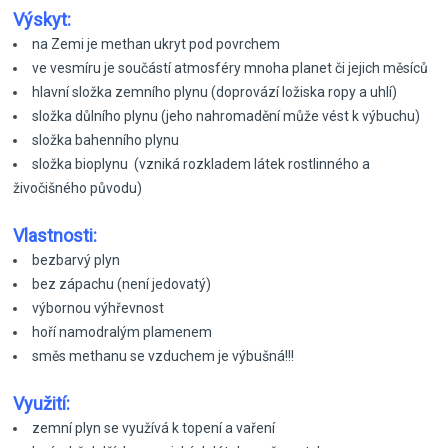
Výskyt:
na Zemi je methan ukryt pod povrchem
ve vesmíru je součástí atmosféry mnoha planet či jejich měsíců
hlavní složka zemního plynu (doprovází ložiska ropy a uhlí)
složka důlního plynu (jeho nahromadění může vést k výbuchu)
složka bahenního plynu
složka bioplynu (vzniká rozkladem látek rostlinného a
živočišného původu)
Vlastnosti:
bezbarvý plyn
bez zápachu (není jedovatý)
výbornou výhřevnost
hoří namodralým plamenem
směs methanu se vzduchem je výbušná!!!
Využití:
zemní plyn se využívá k topení a vaření