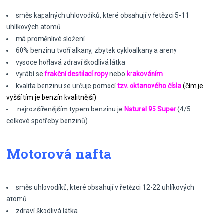
směs kapalných uhlovodíků, které obsahují v řetězci 5-11
uhlíkových atomů
má proměnlivé složení
60% benzinu tvoří alkany, zbytek cykloalkany a areny
vysoce hořlavá zdraví škodlivá látka
vyrábí se
frakční destilací ropy
nebo
krakováním
kvalita benzinu se určuje pomocí
tzv. oktanového čísla
(čím je
vyšší tím je benzín kvalitnější)
nejrozšířenějším typem benzinu je
Natural 95 Super
(4/5
celkové spotřeby benzinů)
Motorová nafta
směs uhlovodíků, které obsahují v řetězci 12-22 uhlíkových
atomů
zdraví škodlivá látka