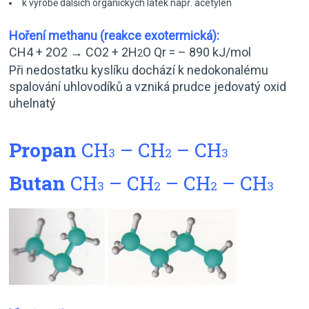
k výrobě dalších organických látek např. acetylen
Hoření methanu (reakce exotermická):
CH4 + 2O2 → CO2 + 2H
O Qr = – 890 kJ/mol
2
Při nedostatku kyslíku dochází k nedokonalému
spalování uhlovodíků a vzniká prudce jedovatý oxid
uhelnatý
Propan
CH
– CH
– CH
3
2
3
Butan
CH
– CH
– CH
– CH
3
2
2
3