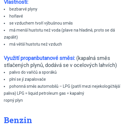
Vlastnosti:
bezbarvé plyny
hořlavé
se vzduchem tvoří výbušnou směs
má menší hustotu než voda (plave na hladině, proto se dá
zapálit)
má větší hustotu než vzduch
Využití propanbutanové směsi:
(kapalná směs
stlačených plynů, dodává se v ocelových lahvích)
palivo do vařičů a sporáků
plní se jí zapalovače
pohonná směs automobilů – LPG (patří mezi nejekologičtější
paliva) LPG = liquid petroleum gas = kapalný
ropný plyn
Benzin