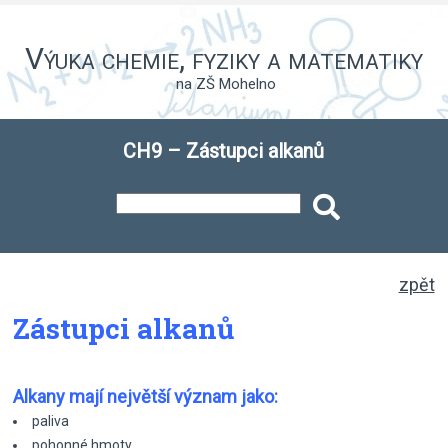
Výuka chemie, fyziky a matematiky
na ZŠ Mohelno
CH9 – Zástupci alkanů
zpět
Zástupci alkanů
Alkany mají největší význam jako:
paliva
pohonné hmoty