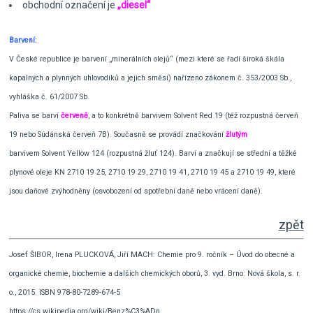
obchodní označení je
„diesel“
Barvení:
V České republice je barvení „minerálních olejů“ (mezi které se řadí široká škála
kapalných a plynných uhlovodíků a jejich směsí) nařízeno zákonem č. 353/2003 Sb.,
vyhláška č. 61/2007 Sb.
Paliva se barví
červeně
, a to konkrétně barvivem Solvent Red 19 (též
rozpustná červeň
19
nebo
Súdánská červeň 7B
). Současně se provádí značkování
žlutým
barvivem Solvent Yellow 124 (
rozpustná žluť 124
). Barví a značkují se střední a těžké
plynové oleje KN 2710 19 25, 2710 19 29, 2710 19 41, 2710 19 45 a 2710 19 49, které
jsou daňové zvýhodněny (osvobození od spotřební daně nebo vrácení daně).
zpět
Josef ŠIBOR, Irena PLUCKOVÁ, Jiří MACH: Chemie pro 9. ročník – Úvod do obecné a
organické chemie, biochemie a dalších chemických oborů, 3. vyd. Brno: Nová škola, s. r.
o., 2015. ISBN 978-80-7289-674-5
https://cs.wikipedia.org/wiki/Benz%C3%ADn