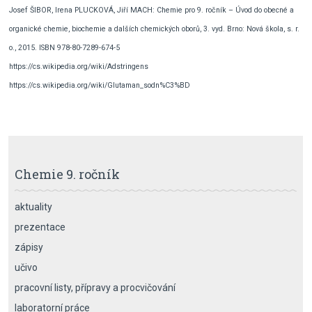
Josef ŠIBOR, Irena PLUCKOVÁ, Jiří MACH: Chemie pro 9. ročník – Úvod do obecné a
organické chemie, biochemie a dalších chemických oborů, 3. vyd. Brno: Nová škola, s. r.
o., 2015. ISBN 978-80-7289-674-5
https://cs.wikipedia.org/wiki/Adstringens
https://cs.wikipedia.org/wiki/Glutaman_sodn%C3%BD
Chemie 9. ročník
aktuality
prezentace
zápisy
učivo
pracovní listy, přípravy a procvičování
laboratorní práce