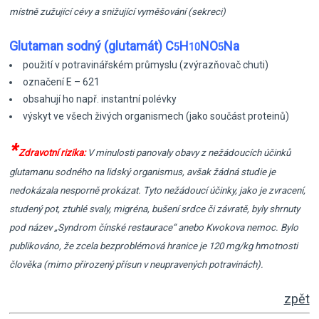
místně zužující cévy a snižující vyměšování (sekreci)
Glutaman sodný (glutamát) C
H
NO
Na
5
10
5
použití v potravinářském průmyslu (zvýrazňovač chuti)
označení E – 621
obsahují ho např. instantní polévky
výskyt ve všech živých organismech (jako součást proteinů)
*
Zdravotní rizika:
V minulosti panovaly obavy z nežádoucích účinků
glutamanu sodného na lidský organismus, avšak žádná studie je
nedokázala nesporně prokázat. Tyto nežádoucí účinky, jako je zvracení,
studený pot, ztuhlé svaly, migréna, bušení srdce či závratě, byly shrnuty
pod název „Syndrom čínské restaurace“ anebo Kwokova nemoc. Bylo
publikováno, že zcela bezproblémová hranice je 120 mg/kg hmotnosti
člověka (mimo přirozený přísun v neupravených potravinách).
zpět