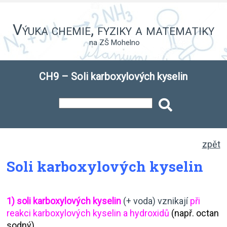
Výuka chemie, fyziky a matematiky
na ZŠ Mohelno
CH9 – Soli karboxylových kyselin
zpět
Soli karboxylových kyselin
1) soli karboxylových kyselin
(+ voda) vznikají
při
reakci karboxylových kyselin a hydroxidů
(např. octan
sodný)