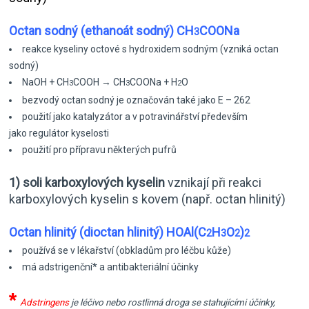
Octan sodný (ethanoát sodný) CH
COONa
3
reakce kyseliny octové s hydroxidem sodným (vzniká octan
sodný)
NaOH + CH
COOH → CH
COONa + H
O
3
3
2
bezvodý octan sodný je označován také jako E – 262
použití jako katalyzátor a v potravinářství především
jako regulátor kyselosti
použití pro přípravu některých pufrů
1) soli karboxylových kyselin
vznikají při reakci
karboxylových kyselin s kovem (např. octan hlinitý)
Octan hlinitý (dioctan hlinitý) HOAl(C
H
O
)
2
3
2
2
používá se v lékařství (obkladům pro léčbu kůže)
má adstrigenční* a antibakteriální účinky
*
Adstringens
je léčivo nebo rostlinná droga se stahujícími účinky,