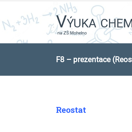
Výuka chemi
na ZŠ Mohelno
F8 – prezentace (Reos
Reostat