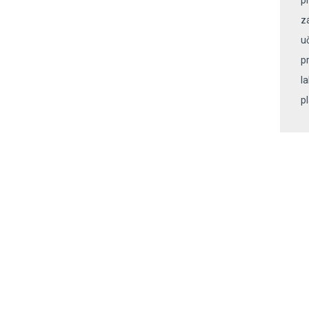
p
z
u
pr
l
p