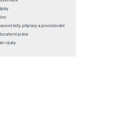
rezentace
ápisy
čivo
acovní listy, přípravy a procvičování
aboratorní práce
lán výuky