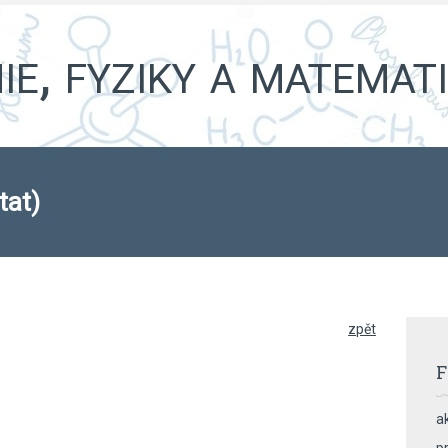
e, fyziky a matemat
tat)
zpět
F
ak