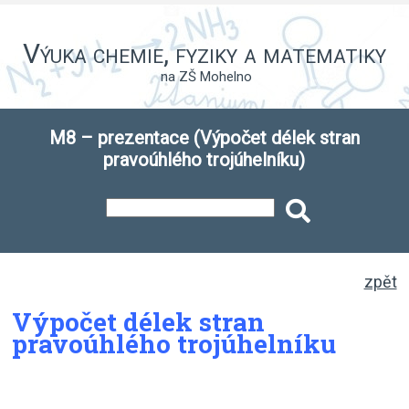
Výuka chemie, fyziky a matematiky
na ZŠ Mohelno
M8 – prezentace (Výpočet délek stran
pravoúhlého trojúhelníku)
zpět
Výpočet délek stran
pravoúhlého trojúhelníku