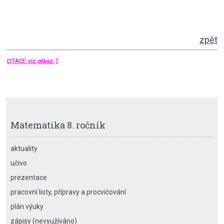
zpět
CITACE: viz. odkaz:
[]
Matematika 8. ročník
aktuality
učivo
prezentace
pracovní listy, přípravy a procvičování
plán výuky
zápisy (nevyužíváno)