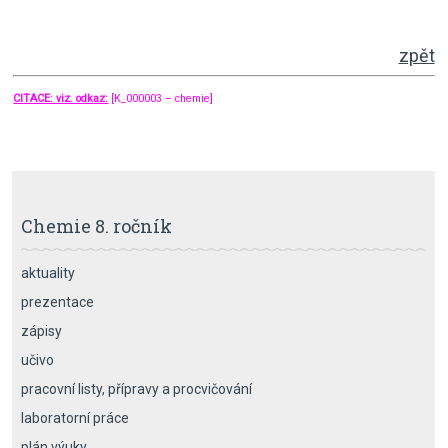
zpět
CITACE: viz. odkaz:
[K_000003 – chemie]
Chemie 8. ročník
aktuality
prezentace
zápisy
učivo
pracovní listy, přípravy a procvičování
laboratorní práce
plán výuky