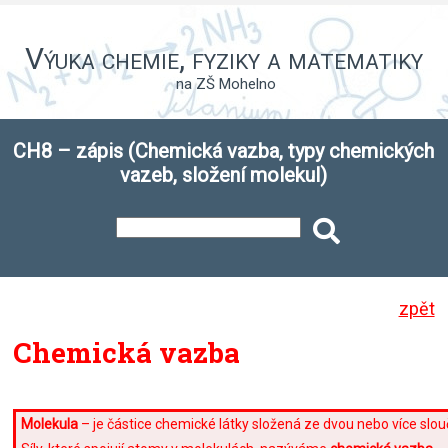
Výuka chemie, fyziky a matematiky
na ZŠ Mohelno
CH8 – zápis (Chemická vazba, typy chemických
vazeb, složení molekul)
zpět
Chemická vazba
Molekula
–
je částice chemické látky složená ze dvou nebo více sl