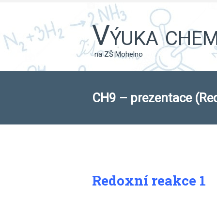
Výuka chemi
na ZŠ Mohelno
CH9 – prezentace (Red
Redoxní reakce 1