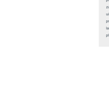
p
z
u
pr
l
p