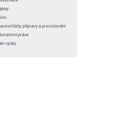
rezentace
ápisy
čivo
acovní listy, přípravy a procvičování
aboratorní práce
lán výuky