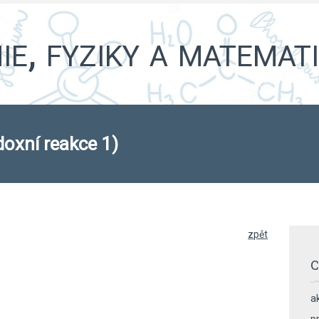
e, fyziky a matemat
oxní reakce 1)
zpět
C
ak