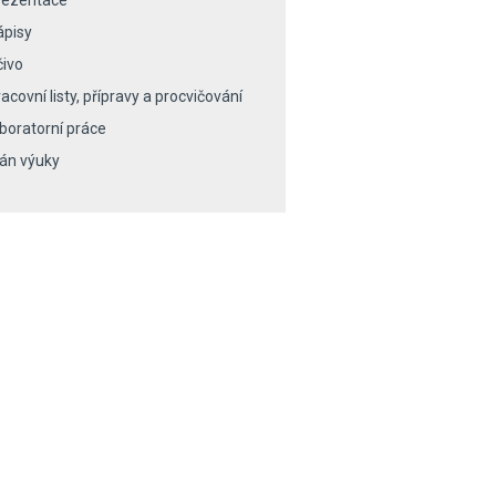
rezentace
ápisy
čivo
acovní listy, přípravy a procvičování
aboratorní práce
lán výuky