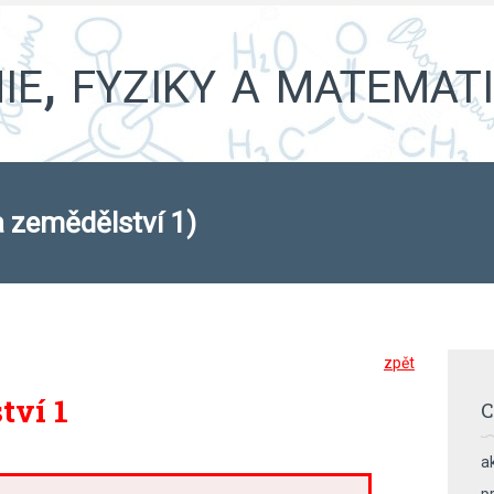
e, fyziky a matemat
 zemědělství 1)
zpět
tví 1
C
ak