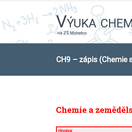
Výuka chemi
na ZŠ Mohelno
CH9 – zápis (Chemie a
Chemie a zeměděls
Hnojiva: