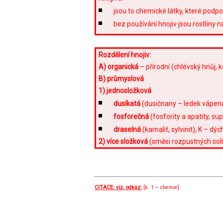
jsou to chemické látky, které podpo
bez používání hnojiv jsou rostliny 
Rozdělení hnojiv:
A) organická
– přírodní (chlévský hnůj, 
B) průmyslová
1) jednosložková
dusíkatá
(dusičnany – ledek vápena
fosforečná
(fosfority a apatity, su
draselná
(karnalit, sylvinit), K – d
2) více složková
(směsi rozpustných solí,
CITACE: viz. odkaz:
[k. 1 – chemie]