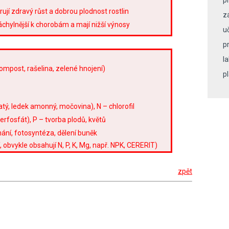
p
rují zdravý růst a dobrou plodnost rostlin
z
náchylnější k chorobám a mají nižší výnosy
u
pr
l
kompost, rašelina, zelené hnojení)
p
tý, ledek amonný, močovina), N – chlorofil
perfosfát), P – tvorba plodů, květů
ýchání, fotosyntéza, dělení buněk
 obvykle obsahují N, P, K, Mg, např. NPK, CERERIT)
zpět