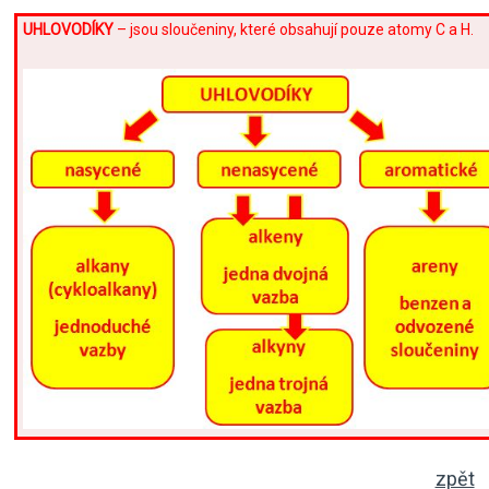
UHLOVO
DÍKY
– jsou sloučeniny, které obsahují pouze atomy C a H.
zpět