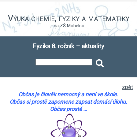
Výuka chemie, fyziky a matematiky
na ZŠ Mohelno
Fyzika 8. ročník – aktuality
zpět
Občas je člověk nemocný a není ve škole.
Občas si prostě zapomene zapsat domácí úlohu.
Občas prostě …