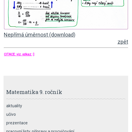
Nepřímá úměrnost (download)
zpět
CITACE: viz. odkaz:
[]
Matematika 9. ročník
aktuality
učivo
prezentace
pracovní listy, přípravy a procvičování