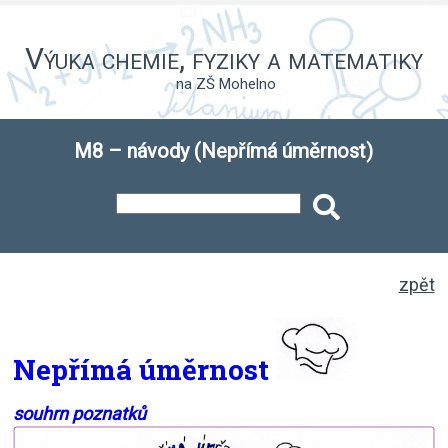
Výuka chemie, fyziky a matematiky
na ZŠ Mohelno
M8 – návody (Nepřímá úměrnost)
zpět
Nepřímá úměrnost
souhrn poznatků