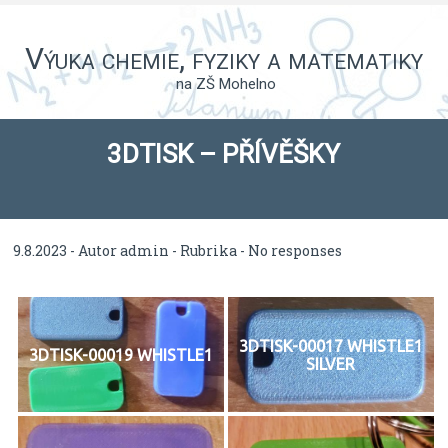
Výuka chemie, fyziky a matematiky
na ZŠ Mohelno
3DTISK – PŘÍVĚŠKY
9.8.2023 - Autor
admin
- Rubrika -
No responses
3DTISK-00017 WHISTLE1
3DTISK-00019 WHISTLE1
SILVER