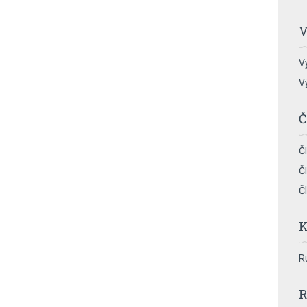
V
V
V
Č
Č
Č
Č
K
R
R