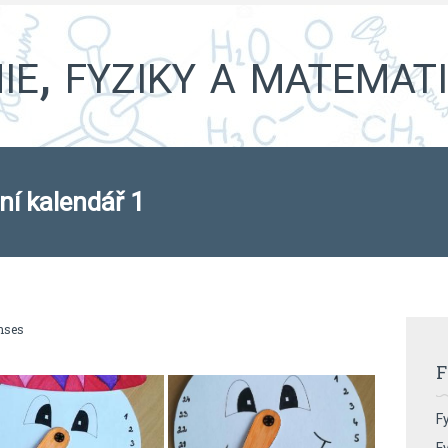
e, fyziky a matemat
ní kalendář 1
nses
F
Fy