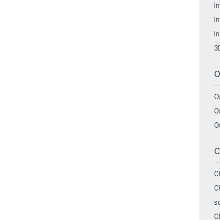
I
I
I
3
O
O
O
O
C
C
C
s
C