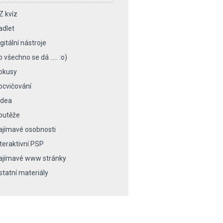
Z kvíz
adlet
gitální nástroje
o všechno se dá ….. :o)
okusy
ocvičování
idea
outěže
ajímavé osobnosti
nteraktivní PSP
ajímavé www stránky
statní materiály