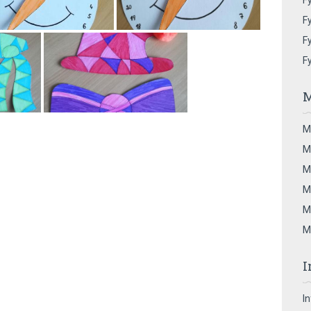
Fy
Fy
Fy
F
M
M
M
M
M
M
M
I
I