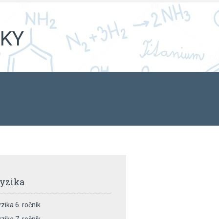
iky
yzika
zika 6. ročník