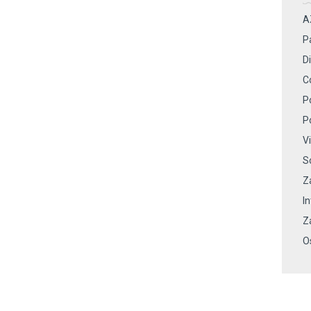
A
P
Di
C
P
P
V
S
Z
I
Z
O