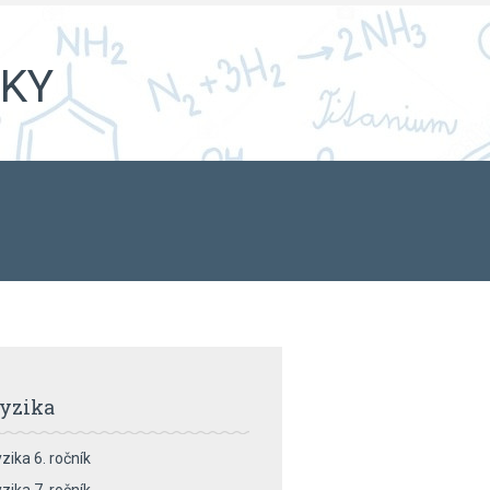
iky
yzika
zika 6. ročník