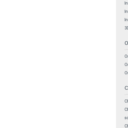
I
I
I
3
O
O
O
O
C
C
C
s
C