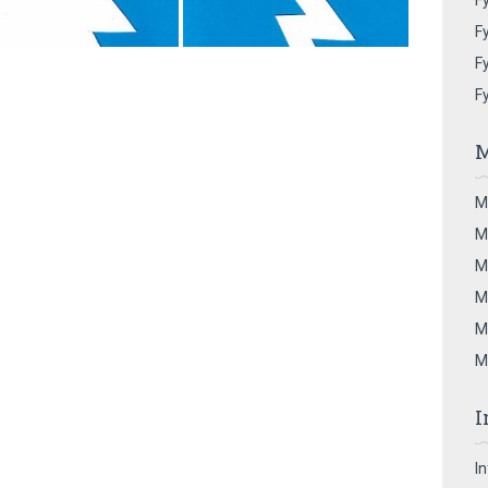
Fy
Fy
Fy
F
M
M
M
M
M
M
M
I
I