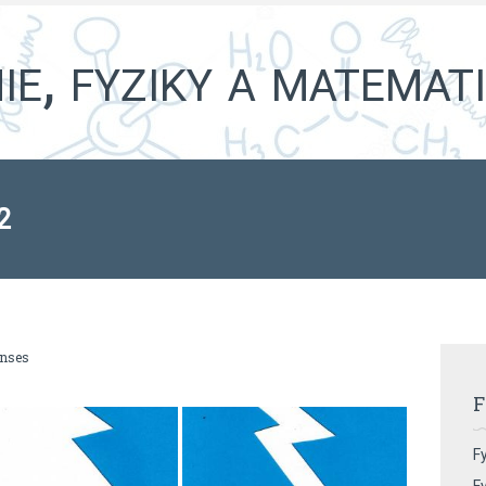
e, fyziky a matemat
2
onses
F
Fy