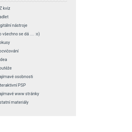
Z kvíz
adlet
gitální nástroje
o všechno se dá ….. :o)
okusy
ocvičování
idea
outěže
ajímavé osobnosti
nteraktivní PSP
ajímavé www stránky
statní materiály