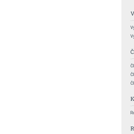
V
V
V
Č
Č
Č
Č
K
R
R