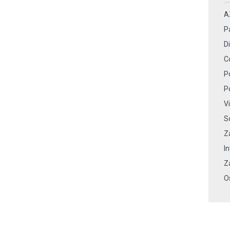
A
P
Di
C
P
P
V
S
Z
I
Z
O