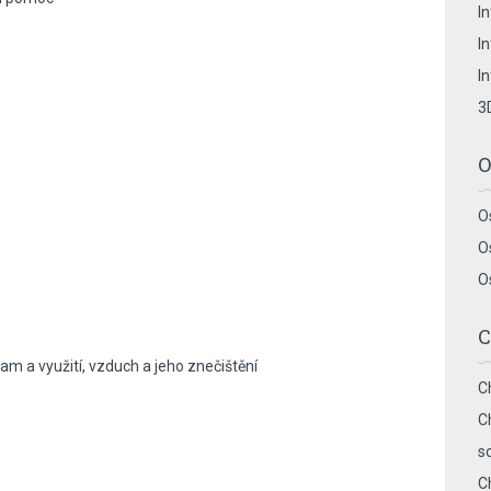
I
I
I
3
O
O
O
O
C
nam a využití, vzduch a jeho znečištění
C
C
s
C