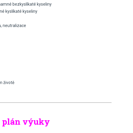
znamné bezkyslíkaté kyseliny
né kyslíkaté kyseliny
, neutralizace
m životě
– plán výuky