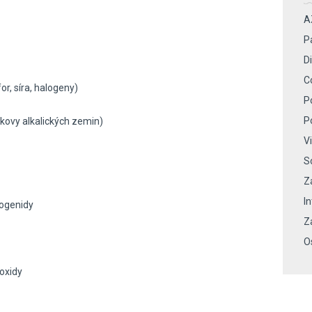
A
P
Di
C
for, síra, halogeny)
P
P
 kovy alkalických zemin)
V
S
Z
I
logenidy
Z
O
oxidy