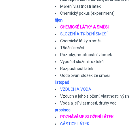
Měření vlastností látek
Chemický pokus (experiment)
říjen
CHEMICKÉ LÁTKY A SMĚSI
SLOŽENÍ A TŘÍDĚNÍ SMĚSÍ
Chemické látky a směsi
Třídění směsí
Roztoky, hmotnostní zlomek
Výpočet složení roztoků
Rozpustnost látek
Oddělování složek ze směsi
listopad
VZDUCH A VODA
Vzduch a jeho složení, vlastnosti, výz
Voda a její vlastnosti, druhy vod
prosinec
POZNÁVÁME SLOŽENÍ LÁTEK
ČÁSTICE LÁTEK