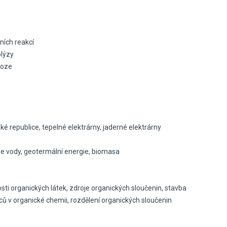
ních reakcí
olýzy
roze
ské republice, tepelné elektrárny, jaderné elektrárny
gie vody, geotermální energie, biomasa
nosti organických látek, zdroje organických sloučenin, stavba
ců v organické chemii, rozdělení organických sloučenin