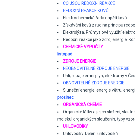
CO JSOU REDOXNÍ REAKCE
REDOXNÍ REAKCE KOVŮ
Elektrochemická řada napětí kovů
Získávání kovů z rud na principu redox
Elektrolýza. Průmyslové využití elektr
Redoxní reakce jako zdroj energie. Ko
CHEMICKÉ VÝPOČTY
listopad
ZDROJE ENERGIE
NEOBNOVITELNÉ ZDROJE ENERGIE
Uhlí, ropa, zemní plyn, elektrárny v Če
OBNOVITELNÉ ZDROJE ENERGIE
Sluneční energie, energie větru, ener
prosinec
ORGANICKÁ CHEMIE
Organické látky a jejich složení, vlast
molekul organických sloučenin, typy vzor
UHLOVODÍKY
Uhlovodíky. Dělení uhlovodíků