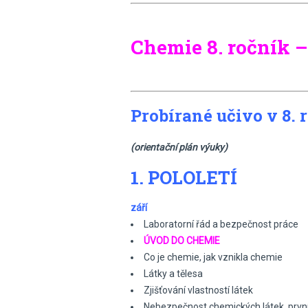
Chemie 8. ročník 
Probírané učivo v 8. 
(orientační plán výuky)
1. POLOLETÍ
září
Laboratorní řád a bezpečnost práce
ÚVOD DO CHEMIE
Co je chemie, jak vznikla chemie
Látky a tělesa
Zjišťování vlastností látek
Nebezpečnost chemických látek, prv