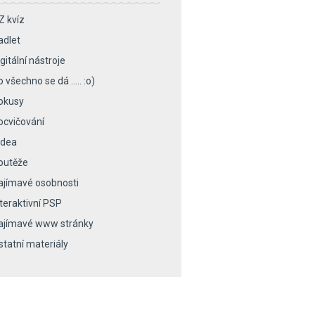
Z kvíz
adlet
gitální nástroje
o všechno se dá ….. :o)
okusy
ocvičování
idea
outěže
ajímavé osobnosti
nteraktivní PSP
ajímavé www stránky
statní materiály