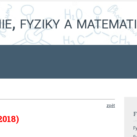
e, fyziky a matemat
zpět
F
2018)
Fy