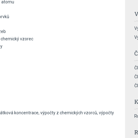
l atomu
V
prvků
V
zeb
V
, chemický vzorec
ny
Č
Č
Č
Č
K
látková koncentrace, výpočty z chemických vzorců, výpočty
R
R