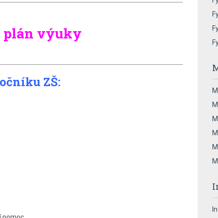
Fy
Fy
– plán výuky
Fy
F
M
ročníku ZŠ:
M
M
M
M
M
M
I
I
ní pomoc