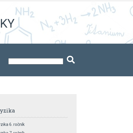
iky
yzika
zika 6. ročník