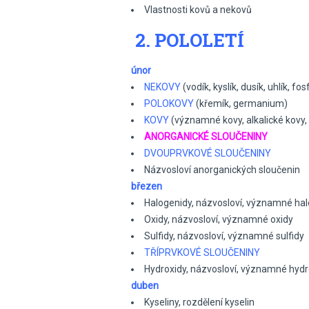
Vlastnosti kovů a nekovů
2. POLOLETÍ
únor
NEKOVY
(vodík, kyslík, dusík, uhlík, fos
POLOKOVY
(křemík, germanium)
KOVY
(významné kovy, alkalické kovy,
ANORGANICKÉ SLOUČENINY
DVOUPRVKOVÉ SLOUČENINY
Názvosloví anorganických sloučenin
březen
Halogenidy, názvosloví, významné ha
Oxidy, názvosloví, významné oxidy
Sulfidy, názvosloví, významné sulfidy
TŘÍPRVKOVÉ SLOUČENINY
Hydroxidy, názvosloví, významné hydr
duben
Kyseliny, rozdělení kyselin