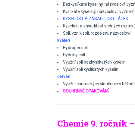
Bezkyslíkaté kyseliny, názvosloví, vý
Kyslíkaté kyseliny, názvosloví, význam
KYSELOST A ZÁSADITOST LÁTEK
Kyselost a zásaditost vodných roztoků
Soli, vznik solí, rozdělení, názvosloví
květen
Hydrogensoli
Hydráty solí
Využití solí bezkyslíkatých kyselin
Využití solí kyslíkatých kyselin
červen
Využití chemických sloučenin v běžné
SOUHRNNÉ OPAKOVÁNÍ
Chemie 9. ročník 