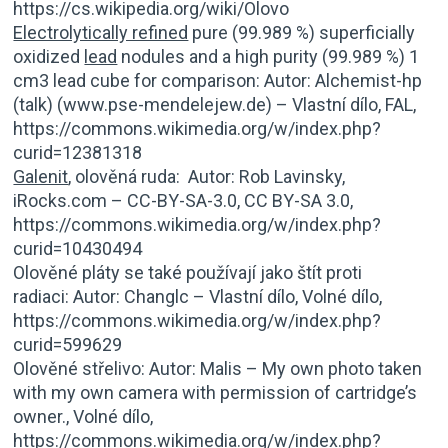
https://cs.wikipedia.org/wiki/Olovo
Electrolytically refined
pure (99.989 %) superficially
oxidized
lead
nodules and a high purity (99.989 %) 1
cm3 lead cube for comparison: Autor: Alchemist-hp
(talk) (www.pse-mendelejew.de) – Vlastní dílo, FAL,
https://commons.wikimedia.org/w/index.php?
curid=12381318
Galenit
, olověná ruda: Autor: Rob Lavinsky,
iRocks.com – CC-BY-SA-3.0, CC BY-SA 3.0,
https://commons.wikimedia.org/w/index.php?
curid=10430494
Olověné pláty se také používají jako štít proti
radiaci: Autor: Changlc – Vlastní dílo, Volné dílo,
https://commons.wikimedia.org/w/index.php?
curid=599629
Olověné střelivo: Autor: Malis – My own photo taken
with my own camera with permission of cartridge’s
owner., Volné dílo,
https://commons.wikimedia.org/w/index.php?