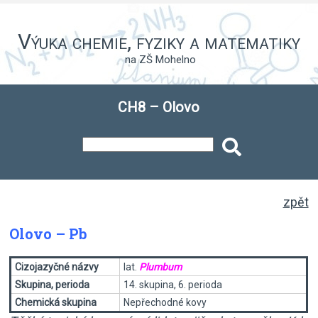
Výuka chemie, fyziky a matematiky
na ZŠ Mohelno
CH8 – Olovo
zpět
Olovo – Pb
Cizojazyčné názvy
lat.
Plumbum
Skupina, perioda
14. skupina, 6. perioda
Chemická skupina
Nepřechodné kovy