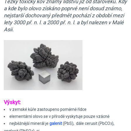
Těžký toxický kov známý lidstvu již od starověku. Kdy
a kde bylo olovo získáno poprvé není dosud známo,
nejstarší dochovaný předmět pochází z období mezi
lety 3000 př. n. l. a 2000 př. n. l. a byl nalezen v Malé
Asii.
Výskyt:
v zemské kůře zastoupeno poměrně řídce
elementární olovo se v přírodě vyskytuje pouze vzácně
nejběžnější minerál je
galenit
(PbS), dále cerusit (PbCO
),
3