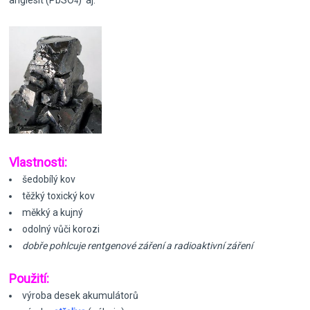
anglesit (PbSO
) aj.
4
Vlastnosti:
šedobílý kov
těžký toxický kov
měkký a kujný
odolný vůči korozi
dobře pohlcuje rentgenové záření a radioaktivní záření
Použití:
výroba desek akumulátorů